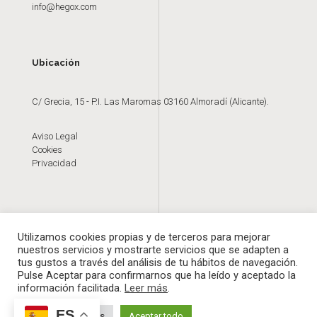
info@hegox.com
Ubicación
C/ Grecia, 15 - P.I. Las Maromas 03160 Almoradí (Alicante).
Aviso Legal
Cookies
Privacidad
Utilizamos cookies propias y de terceros para mejorar
nuestros servicios y mostrarte servicios que se adapten a
tus gustos a través del análisis de tu hábitos de navegación.
Pulse Aceptar para confirmarnos que ha leído y aceptado la
información facilitada.
Leer más
.
Hegox © | Todos los derechos reservados |
Diseño web.
ES
Configurar Cookies
Aceptar todo