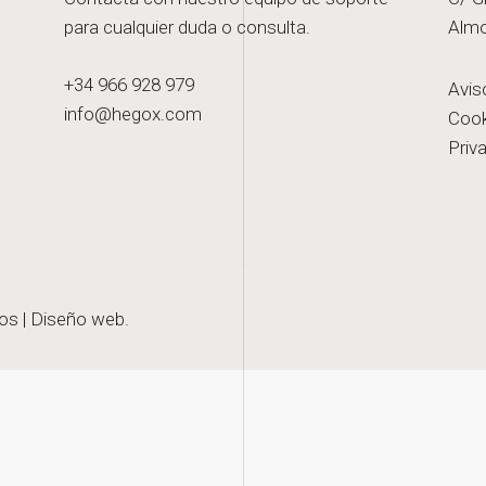
para cualquier duda o consulta.
Almo
+34 966 928 979
Avis
info@hegox.com
Cook
Priv
os |
Diseño web.