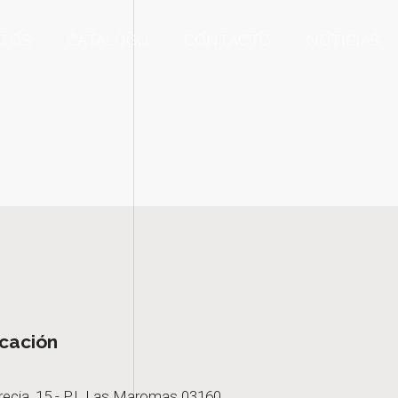
TOS
CATÁLOGO
CONTACTO
NOTICIAS
cación
recia, 15 - P.I. Las Maromas 03160