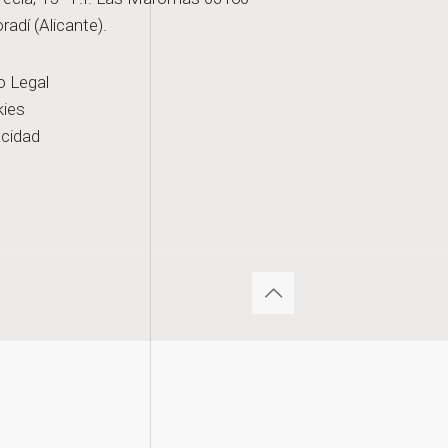
radí (Alicante).
o Legal
ies
acidad