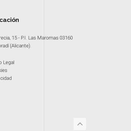
cación
recia, 15 - P.I. Las Maromas 03160
radí (Alicante).
o Legal
ies
acidad