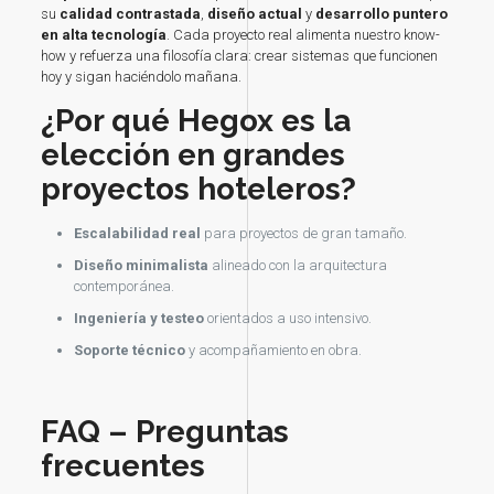
su
calidad contrastada
,
diseño actual
y
desarrollo puntero
en alta tecnología
. Cada proyecto real alimenta nuestro know-
how y refuerza una filosofía clara: crear sistemas que funcionen
hoy y sigan haciéndolo mañana.
¿Por qué Hegox es la
elección en grandes
proyectos hoteleros?
Escalabilidad real
para proyectos de gran tamaño.
Diseño minimalista
alineado con la arquitectura
contemporánea.
Ingeniería y testeo
orientados a uso intensivo.
Soporte técnico
y acompañamiento en obra.
FAQ – Preguntas
frecuentes