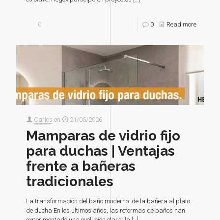
0
0
Read more
Carlos
on
21/05/2026
Mamparas de vidrio fijo
para duchas | Ventajas
frente a bañeras
tradicionales
La transformación del baño moderno: de la bañera al plato
de ducha En los últimos años, las reformas de baños han
experimentado una evolución clara: la
[…]