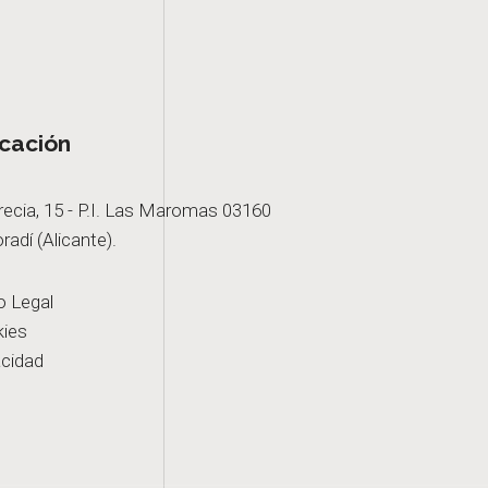
cación
recia, 15 - P.I. Las Maromas 03160
radí (Alicante).
o Legal
ies
acidad