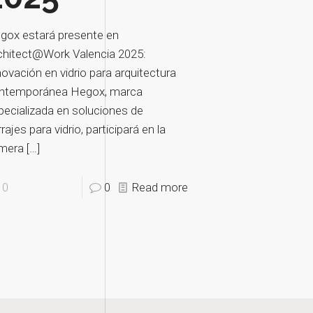
gox estará presente en
chitect@Work Valencia 2025:
novación en vidrio para arquitectura
ntemporánea Hegox, marca
pecializada en soluciones de
rajes para vidrio, participará en la
imera
[…]
0
0
Read more