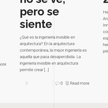
pero se
He
Ar
siente
In
n
co
¿Qué es la ingeniería invisible en
es
arquitectura? En la arquitectura
her
contemporánea, la mejor ingeniería es
pr
aquella que pasa desapercibida. La
ingeniería invisible en arquitectura
ore
permite crear
[…]
0
0
Read more