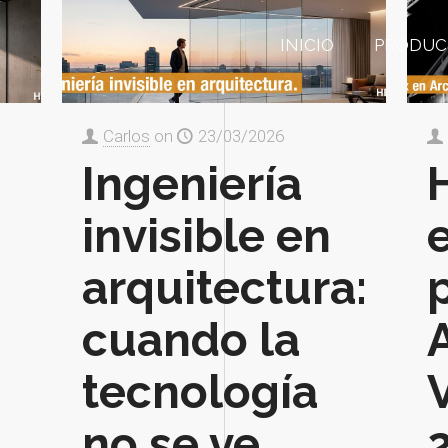
INICIO
PRODUC
Carlos
on
23/03/2026
Ingeniería
invisible en
arquitectura:
cuando la
tecnología
no se ve,