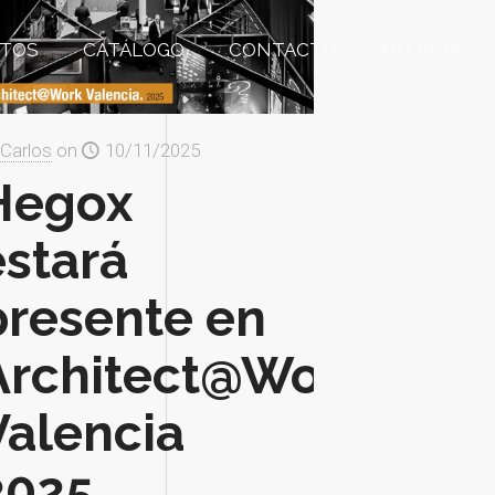
TOS
CATÁLOGO
CONTACTO
NOTICIAS
Carlos
on
10/11/2025
Hegox
estará
presente en
Architect@Work
Valencia
2025