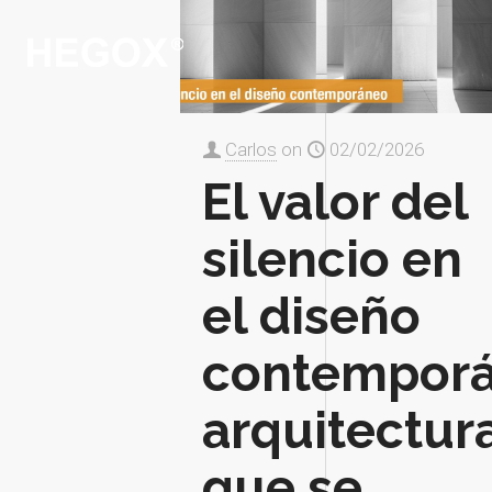
Carlos
on
02/02/2026
El valor del
silencio en
el diseño
contemporá
arquitectur
que se