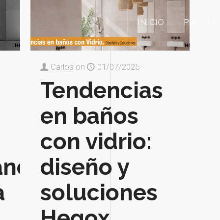
INICIO
PRODUC
Carlos
on
01/07/2025
Tendencias
en baños
con vidrio:
neo:
diseño y
a
soluciones
Hegox