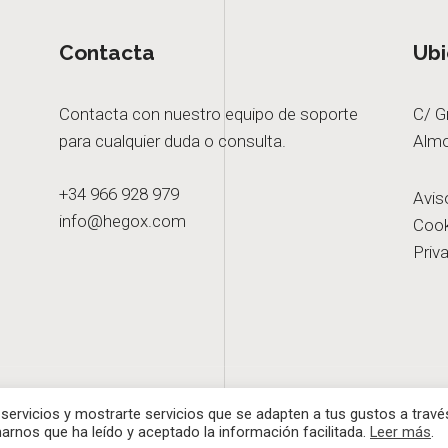
Contacta
Ubi
Contacta con nuestro equipo de soporte
C/ G
para cualquier duda o consulta.
Almo
+34 966 928 979
Avis
info@hegox.com
Cook
Priv
os |
Diseño web.
servicios y mostrarte servicios que se adapten a tus gustos a travé
arnos que ha leído y aceptado la información facilitada.
Leer más
.