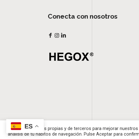
Conecta con nosotros
ES
Hegox © | Todos los derechos reservad
Utilizamos cookies propias y de terceros para mejorar nuestros 
análisis de tu hábitos de navegación. Pulse Aceptar para confirm