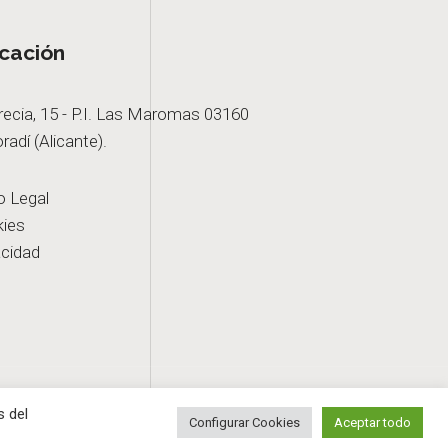
cación
recia, 15 - P.I. Las Maromas 03160
radí (Alicante).
o Legal
ies
acidad
s del
Configurar Cookies
Aceptar todo